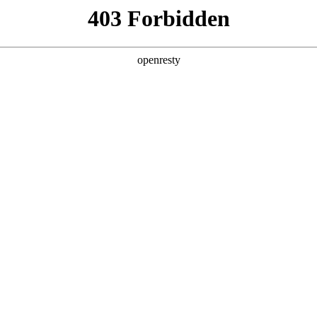
产品及服务
行业解决方案
合作伙伴
投资者关系
olarDB，共筑国产数据库新生态
2025 / 03 / 03
业正经历着前所未有的深刻变革。在此背景下，2025阿里云PolarDB
球开发者智慧，共同探讨AI及云计算领域的新技术、新趋势和新应用。
解决方案》，并在签约仪式上正式确立合作伙伴关系。