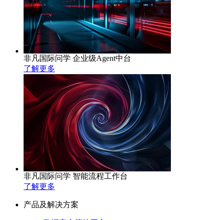
非凡国际问学 企业级Agent中台
了解更多
非凡国际问学 智能流程工作台
了解更多
产品及解决方案