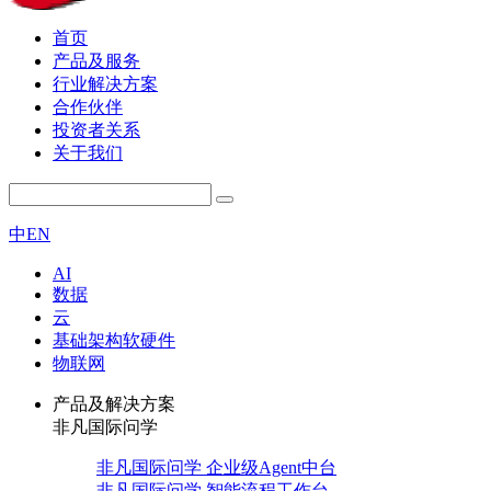
首页
产品及服务
行业解决方案
合作伙伴
投资者关系
关于我们
中
EN
AI
数据
云
基础架构软硬件
物联网
产品及解决方案
非凡国际问学
非凡国际问学 企业级Agent中台
非凡国际问学 智能流程工作台