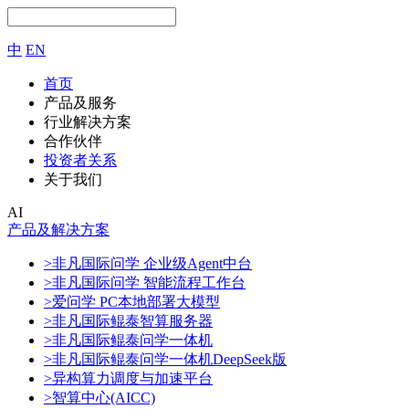
中
EN
首页
产品及服务
行业解决方案
合作伙伴
投资者关系
关于我们
AI
产品及解决方案
>非凡国际问学 企业级Agent中台
>非凡国际问学 智能流程工作台
>爱问学 PC本地部署大模型
>非凡国际鲲泰智算服务器
>非凡国际鲲泰问学一体机
>非凡国际鲲泰问学一体机DeepSeek版
>异构算力调度与加速平台
>智算中心(AICC)