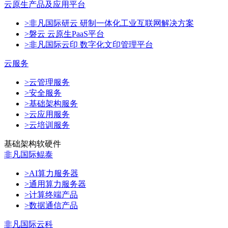
云原生产品及应用平台
>非凡国际研云 研制一体化工业互联网解决方案
>磐云 云原生PaaS平台
>非凡国际云印 数字化文印管理平台
云服务
>云管理服务
>安全服务
>基础架构服务
>云应用服务
>云培训服务
基础架构软硬件
非凡国际鲲泰
>AI算力服务器
>通用算力服务器
>计算终端产品
>数据通信产品
非凡国际云科