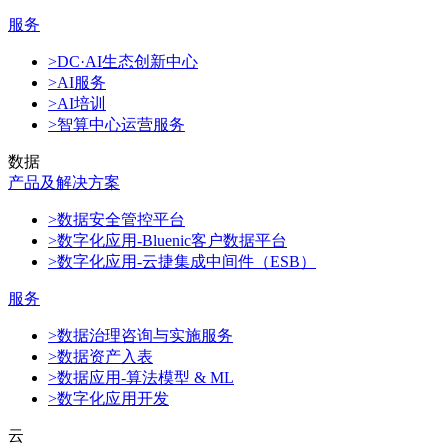
服务
>DC·AI生态创新中心
>AI服务
>AI培训
>智算中心运营服务
数据
产品及解决方案
>数据安全管控平台
>数字化应用-Bluenic客户数据平台
>数字化应用-云捷集成中间件（ESB）
服务
>数据治理咨询与实施服务
>数据资产入表
>数据应用-算法模型 & ML
>数字化应用开发
云