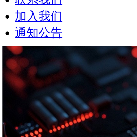
加入我们
通知公告