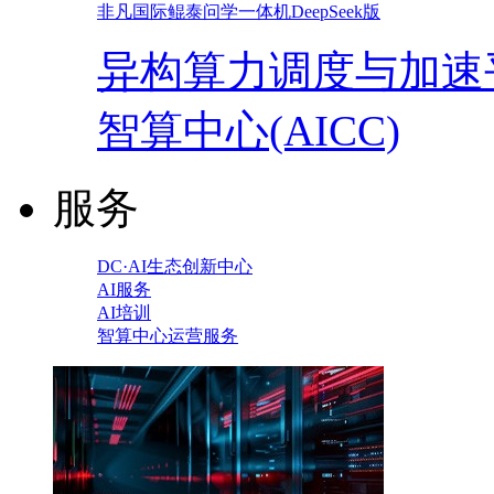
非凡国际鲲泰问学一体机DeepSeek版
异构算力调度与加速
智算中心(AICC)
服务
DC·AI生态创新中心
AI服务
AI培训
智算中心运营服务