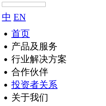
中
EN
首页
产品及服务
行业解决方案
合作伙伴
投资者关系
关于我们