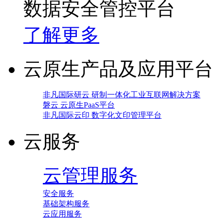
数据安全管控平台
了解更多
云原生产品及应用平台
非凡国际研云 研制一体化工业互联网解决方案
磐云 云原生PaaS平台
非凡国际云印 数字化文印管理平台
云服务
云管理服务
安全服务
基础架构服务
云应用服务