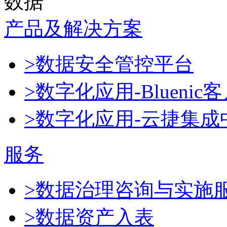
数据
产品及解决方案
>数据安全管控平台
>数字化应用-Blueni
>数字化应用-云捷集成
服务
>数据治理咨询与实施
>数据资产入表