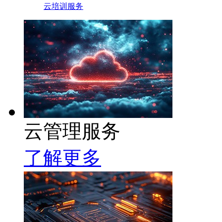
云培训服务
云管理服务
了解更多