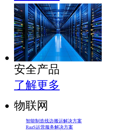
安全产品
了解更多
物联网
智能制造线边搬运解决方案
RaaS运营服务解决方案