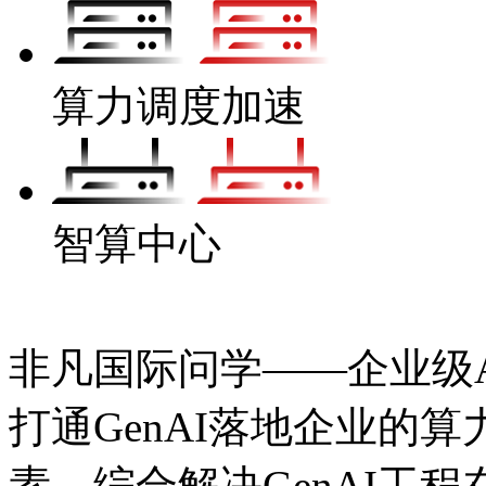
算力调度加速
智算中心
非凡国际问学——企业级Ag
打通GenAI落地企业的算力
素，综合解决GenAI工程在