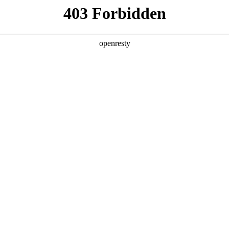
产品及服务
行业解决方案
合作伙伴
投资者关系
际数码联手京东共推“灵觅”新势力品牌
2025 / 07 / 30
京东助力下联手孵化的品牌——“灵觅”笔记本电脑在世界人工智能大会（WA
户洞察等方面的优势能力，开启国潮AIPC的一次全新探索。